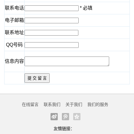
旅
种类
竞争
联系电话
* 必填
游
新增23种产品！工信部公告新版电器电子产品有害物质
加大管控力度，八部门扩大电器电子产品有害物质管控
电子邮箱
管控产品目录
种类
度
商户请注意！6类涉电业务实现 “立等可取”
新增23种产品！工信部公告新版电器电子产品有害物质
联系地址
假
政策密集加码 算电协同风口下，能源行业新红利怎么
管控产品目录
QQ号码
抓？
商户请注意！6类涉电业务实现 “立等可取”
新
电鲲出海，静默启航 万吨海轮不再“喝油”
政策密集加码 算电协同风口下，能源行业新红利怎么
信息内容
闻
抓？
动
电鲲出海，静默启航 万吨海轮不再“喝油”
态
公
在线留言
联系我们
关于我们
我们的服务
司
动
友情链接：