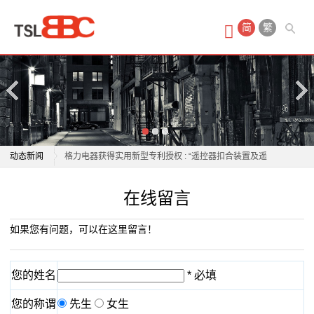
首
简
繁
页
产
品
中
老板电器：6月26日获融资买入573.34万元
动态新闻
格力电器获得实用新型专利授权 : “遥控器扣合装置及遥
心
控器生产线”
老板电器：6月26日获融资买入573.34万元
在线留言
酒
鸣志电器涨1.06%，成交额1.61亿元，主力资金净流出
格力电器获得实用新型专利授权 : “遥控器扣合装置及遥
3373.58万元
控器生产线”
店
如果您有问题，可以在这里留言！
北京朝阳一居民家中傍晚起火，电器线路故障为诱因
鸣志电器涨1.06%，成交额1.61亿元，主力资金净流出
会
石头科技618“开门红”：清洁电器赛道的价值重构与升维
3373.58万元
您的姓名
* 必填
竞争
北京朝阳一居民家中傍晚起火，电器线路故障为诱因
议
您的称谓
先生
女生
加大管控力度，八部门扩大电器电子产品有害物质管控
石头科技618“开门红”：清洁电器赛道的价值重构与升维