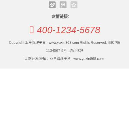
旅
种类
竞争
游
新增23种产品！工信部公告新版电器电子产品有害物质
加大管控力度，八部门扩大电器电子产品有害物质管控
友情链接：
管控产品目录
种类
度
400-1234-5678
商户请注意！6类涉电业务实现 “立等可取”
新增23种产品！工信部公告新版电器电子产品有害物质
假
政策密集加码 算电协同风口下，能源行业新红利怎么
管控产品目录
Copyright
亚星管理平台 - www.yaxin868.com
Rights Reserved. 闽ICP备
抓？
商户请注意！6类涉电业务实现 “立等可取”
新
1134567-9号 . 统计代码
电鲲出海，静默启航 万吨海轮不再“喝油”
政策密集加码 算电协同风口下，能源行业新红利怎么
网站开发/移植：
亚星管理平台 - www.yaxin868.com
.
闻
抓？
动
电鲲出海，静默启航 万吨海轮不再“喝油”
态
公
司
动