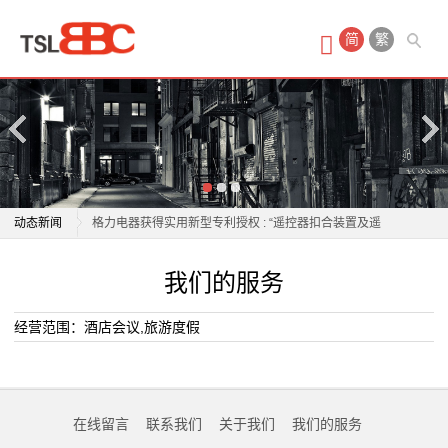
首
简
繁
页
产
品
中
老板电器：6月26日获融资买入573.34万元
动态新闻
格力电器获得实用新型专利授权 : “遥控器扣合装置及遥
心
控器生产线”
老板电器：6月26日获融资买入573.34万元
我们的服务
酒
鸣志电器涨1.06%，成交额1.61亿元，主力资金净流出
格力电器获得实用新型专利授权 : “遥控器扣合装置及遥
3373.58万元
控器生产线”
店
经营范围：酒店会议,旅游度假
北京朝阳一居民家中傍晚起火，电器线路故障为诱因
鸣志电器涨1.06%，成交额1.61亿元，主力资金净流出
会
石头科技618“开门红”：清洁电器赛道的价值重构与升维
3373.58万元
竞争
北京朝阳一居民家中傍晚起火，电器线路故障为诱因
议
在线留言
联系我们
关于我们
我们的服务
加大管控力度，八部门扩大电器电子产品有害物质管控
石头科技618“开门红”：清洁电器赛道的价值重构与升维